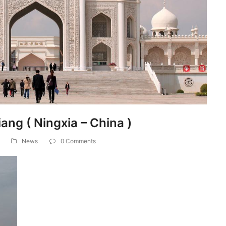
iang ( Ningxia – China )
News
0 Comments