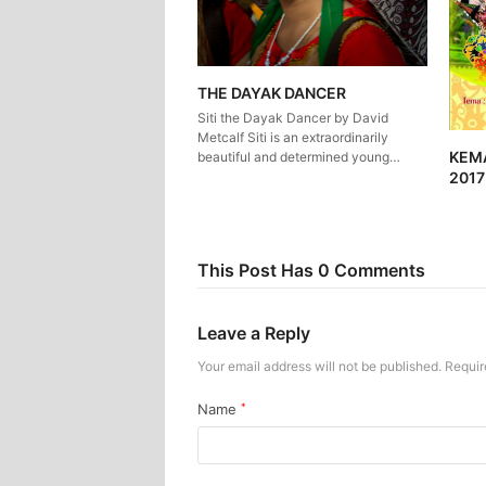
THE DAYAK DANCER
Siti the Dayak Dancer by David
Metcalf Siti is an extraordinarily
KEM
beautiful and determined young…
2017
This Post Has 0 Comments
Leave a Reply
Your email address will not be published.
Requir
Name
*